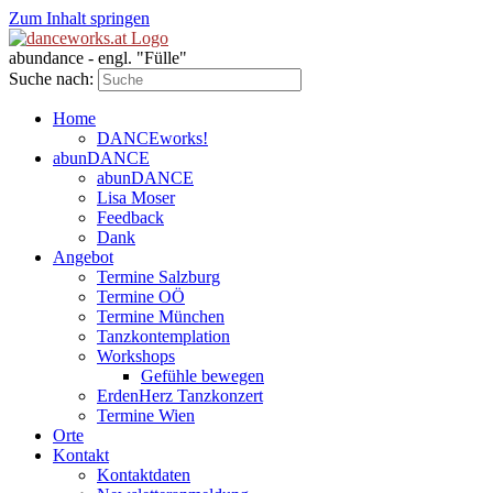
Zum Inhalt springen
abundance - engl. "Fülle"
Suche nach:
Home
DANCEworks!
abunDANCE
abunDANCE
Lisa Moser
Feedback
Dank
Angebot
Termine Salzburg
Termine OÖ
Termine München
Tanzkontemplation
Workshops
Gefühle bewegen
ErdenHerz Tanzkonzert
Termine Wien
Orte
Kontakt
Kontaktdaten