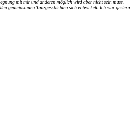
gegnung mit mir und anderen möglich wird aber nicht sein muss.
ollen gemeinsamen Tanzgeschichten sich entwickelt. Ich war gestern
nce OÖ – Ecstatic Dance Wels – Ecstatic Dance Schwanenstadt –
Ecstatic Dance OÖ – Ecstatic Dance Wels – Ecstatic Dance