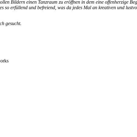
ollen Bildern einen Tanzraum zu eröffnen in dem eine offenherzige Be
 so erfüllend und befreiend, was da jedes Mal an kreativen und lustv
ch gesucht.
 Dance Attnang Puchheim – Ecstatic Dance Vöcklabruck – Ecstatic Da
 Altmünster
 – Ecstatic Dance Attnang Puchheim – Ecstatic Dance Vöcklabruck – 
– Ecstatic Dance Altmünster