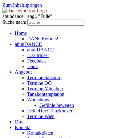
Zum Inhalt springen
abundance - engl. "Fülle"
Suche nach:
Home
DANCEworks!
abunDANCE
abunDANCE
Lisa Moser
Feedback
Dank
Angebot
Termine Salzburg
Termine OÖ
Termine München
Tanzkontemplation
Workshops
Gefühle bewegen
ErdenHerz Tanzkonzert
Termine Wien
Orte
Kontakt
Kontaktdaten