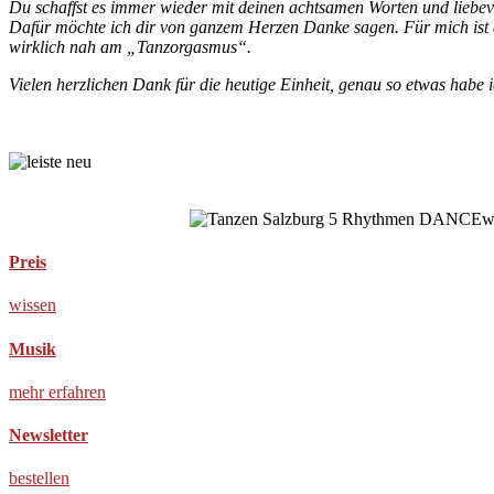
Du schaffst es immer wieder mit deinen achtsamen Worten und liebev
Dafür möchte ich dir von ganzem Herzen Danke sagen. Für mich ist es
wirklich nah am „Tanzorgasmus“.
Vielen herzlichen Dank für die heutige Einheit, genau so etwas habe i
Ecstatic Dance Oberösterreich – Ecstatic Dance Gmunden – Ecstatic
Ecstatic Dance Attersee – Ecstatic Dance Traunsee – Ecstatic Dance
Ecstatic Dance Oberösterreich – Ecstatic Dance Gmunden
Schwanenstadt – Ecstatic Dance Attersee – Ecstatic Dance Traunsee 
Preis
wissen
Musik
mehr erfahren
Newsletter
bestellen