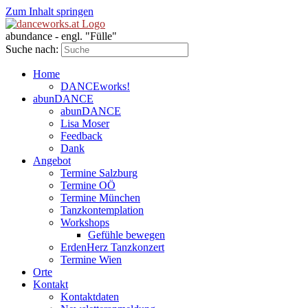
Zum Inhalt springen
abundance - engl. "Fülle"
Suche nach:
Home
DANCEworks!
abunDANCE
abunDANCE
Lisa Moser
Feedback
Dank
Angebot
Termine Salzburg
Termine OÖ
Termine München
Tanzkontemplation
Workshops
Gefühle bewegen
ErdenHerz Tanzkonzert
Termine Wien
Orte
Kontakt
Kontaktdaten